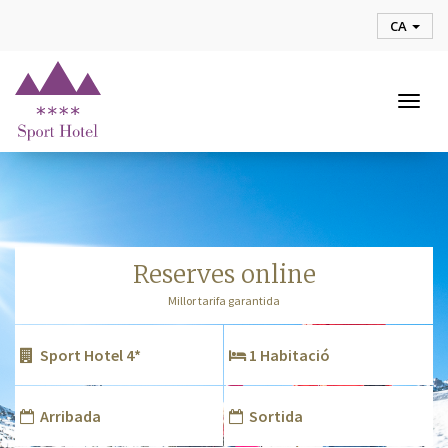
CA
Togg
navig
reserves online
Millor tarifa garantida