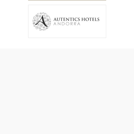
Contactar
·
Borsa de treball
·
Descàrregues
·
Galeria d'imatges
·
Col·laboradors
·
Avís Legal
·